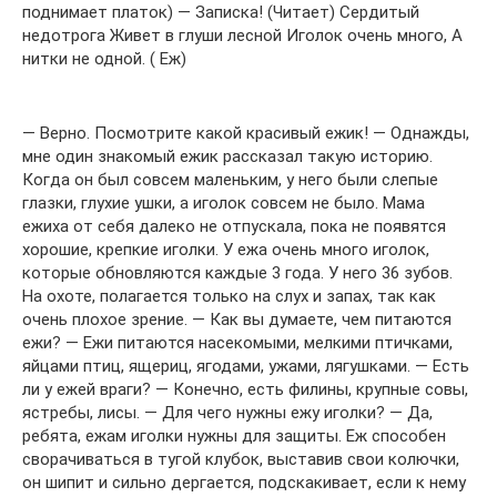
поднимает платок) — Записка! (Читает) Сердитый
недотрога Живет в глуши лесной Иголок очень много, А
нитки не одной. ( Еж)
— Верно. Посмотрите какой красивый ежик! — Однажды,
мне один знакомый ежик рассказал такую историю.
Когда он был совсем маленьким, у него были слепые
глазки, глухие ушки, а иголок совсем не было. Мама
ежиха от себя далеко не отпускала, пока не появятся
хорошие, крепкие иголки. У ежа очень много иголок,
которые обновляются каждые 3 года. У него 36 зубов.
На охоте, полагается только на слух и запах, так как
очень плохое зрение. — Как вы думаете, чем питаются
ежи? — Ежи питаются насекомыми, мелкими птичками,
яйцами птиц, ящериц, ягодами, ужами, лягушками. — Есть
ли у ежей враги? — Конечно, есть филины, крупные совы,
ястребы, лисы. — Для чего нужны ежу иголки? — Да,
ребята, ежам иголки нужны для защиты. Еж способен
сворачиваться в тугой клубок, выставив свои колючки,
он шипит и сильно дергается, подскакивает, если к нему