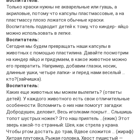
Воспитатель:
Только краски нужны не акварельные или гуашь, а
акриловые, потому что капсулы пластмассовые, а на
пластмассу плохо ложатся обычные краски.
Воспитатель подводит детей к тому, что киндер- яйцо
можно использовать в лепке.
Воспитатель:
Сегодня мы будем превращать наши капсулы в
животных с помощью пластилина. Давайте посмотрим
на киндер яйцо и придумаем, в какое животное можно
его превратить. Например, добавим глазки, носик,
длинные ушки, четыре лапки- и перед нами веселый …
кто?(зайчишка).
Воспитатель:
Каких еще животных мы можем вылепить? (ответы
детей). У каждого животного есть свои отличительные
особенности. Вспомнить о них нам помогут загадки:
Добродушен, деловит, Весь иголками покрыт… Слышишь
топот шустрых ножек? Это наш приятель …(ежик) Этот
зверь какой-то странный: Шея, как стрела у крана.
Чтобы ртом достать до трав, Вдвое сложится … (жираф)
Хитрая плутовка, Рыжая головка, Хвост пушистый —