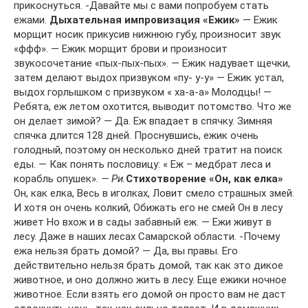
прикоснуться. -Давайте мы с вами попробуем стать
ежами.
Дыхательная импровизация «Ежик»
— Ежик
морщит носик прикусив нижнюю губу, произносит звук
«ффф». — Ежик морщит брови и произносит
звукосочетание «пых-пых-пых». — Ежик надувает щечки,
затем делают выдох призвуком «пу- у-у» — Ежик устал,
выдох горлышком с призвуком « ха-а-а» Молодцы! —
Ребята, еж летом охотится, выводит потомство. Что же
он делает зимой? — Да. Еж впадает в спячку. Зимняя
спячка длится 128 дней. Проснувшись, ежик очень
голодный, поэтому он несколько дней тратит на поиск
еды. — Как понять пословицу: « Еж – медбрат леса и
корабль опушек».
— Ри.
Стихотворение «Он, как елка»
Он, как елка, Весь в иголках, Ловит смело страшных змей.
И хотя он очень колкий, Обижать его не смей Он в лесу
живет Но вхож и в сады забавный еж. — Ежи живут в
лесу. Даже в наших лесах Самарской области. -Почему
ежа нельзя брать домой? — Да, вы правы. Его
действительно нельзя брать домой, так как это дикое
животное, и оно должно жить в лесу. Еще ежики ночное
животное. Если взять его домой он просто вам не даст