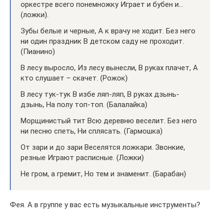
оркестре всего понемножку Играет и бубен и…
(ложки).
Зубы белые и черные, А к врачу не ходит. Без него
ни один праздник В детском саду не проходит.
(Пианино)
В лесу выросло, Из лесу вынесли, В руках плачет, А
кто слушает – скачет. (Рожок)
В лесу тук-тук В избе ляп-ляп, В руках дзынь-
дзынь, На полу топ-топ. (Балалайка)
Морщинистый тит Всю деревню веселит. Без него
ни песню спеть, Ни сплясать. (Гармошка)
От зари и до зари Веселятся ложкари. Звонкие,
резные Играют расписные. (Ложки)
Не гром, а гремит, Но тем и знаменит. (Барабан)
Фея. А в группе у вас есть музыкальные инструменты?