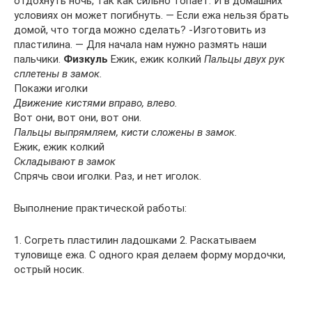
отдохнуть ночь, так как сильно топает. И в домашних
условиях он может погибнуть. — Если ежа нельзя брать
домой, что тогда можно сделать? -Изготовить из
пластилина. — Для начала нам нужно размять наши
пальчики.
Физкуль
Ежик, ежик колкий
Пальцы двух рук
сплетены в замок.
Покажи иголки
Движение кистями вправо, влево.
Вот они, вот они, вот они.
Пальцы выпрямляем, кисти сложены в замок.
Ежик, ежик колкий
Складывают в замок
Спрячь свои иголки. Раз, и нет иголок.
Выполнение практической работы:
1. Согреть пластилин ладошками 2. Раскатываем
туловище ежа. С одного края делаем форму мордочки,
острый носик.