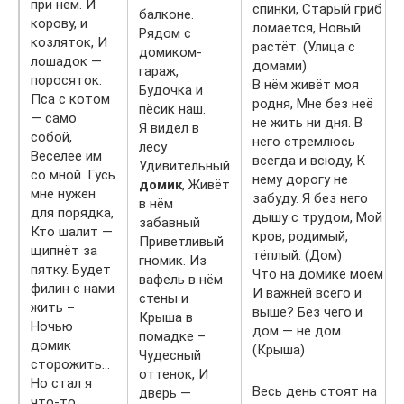
при нём. И
спинки, Старый гриб
балконе.
корову, и
ломается, Новый
Рядом с
козляток, И
растёт. (Улица с
домиком-
лошадок —
домами)
гараж,
поросяток.
В нём живёт моя
Будочка и
Пса с котом
родня, Мне без неё
пёсик наш.
— само
не жить ни дня. В
Я видел в
собой,
него стремлюсь
лесу
Веселее им
всегда и всюду, К
Удивительный
со мной. Гусь
нему дорогу не
домик
, Живёт
мне нужен
забуду. Я без него
в нём
для порядка,
дышу с трудом, Мой
забавный
Кто шалит —
кров, родимый,
Приветливый
щипнёт за
тёплый. (Дом)
гномик. Из
пятку. Будет
Что на домике моем
вафель в нём
филин с нами
И важней всего и
стены и
жить –
выше? Без чего и
Крыша в
Ночью
дом — не дом
помадке –
домик
(Крыша)
Чудесный
сторожить…
оттенок, И
Но стал я
Весь день стоят на
дверь —
что-то