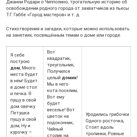
Джанни Родари о Чипполино, трогательную историю об
освобождении родного города от захватчиков из пьесы
Т.Г. Габбе «Город мастеров» и т. д.
Стихотворения и загадки, которые можно использовать
на занятиях, посвящённым темам о доме или городе.
Вот
Я себе
квадратик,
построю
треугольник,
дом
, Много
Получился
места будет
целый
домик
!
в нём! Будет
Мы в него
в доме стол
кота поселим,
и печка. Я
Вот ему
пущу в свой
будет
дом овечку.
веселье! Вот
Петушка
Уродились грибочки
цветок на
пущу в свой
Одного росточка,
подоконник,
дом, Ну и
Стоят вдоль
Чайный
курочку —
тропинки, Ровные
столик на