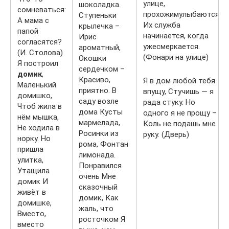
улице,
шоколадка.
сомневаться:
прохожимулыбаются.
Ступеньки
А мама с
Их служба
крылечка –
папой
начинается, когда
Ирис
согласятся?
ужесмеркается.
ароматный,
(И. Столова)
(Фонари на улице)
Окошки
Я построил
сердечком –
домик
,
Красиво,
Я в дом любой тебя
Маленький
приятно. В
впущу, Стучишь — я
домишко,
саду возле
рада стуку. Но
Чтоб жила в
дома Кусты
одного я не прощу –
нём мышка,
мармелада,
Коль не подашь мне
Не ходила в
Росинки из
руку. (Дверь)
норку. Но
рома, Фонтан
пришла
лимонада.
улитка,
Понравился
Утащила
очень Мне
домик И
сказочный
живёт в
домик, Как
домишке,
жаль, что
Вместо,
росточком Я
вместо