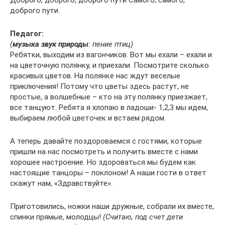
Доброго, доброго, доброго пути Самого, самого,
доброго пути.
Педагог:
(
музыка звук природы
: пение птиц)
Ребятки, выходим из вагончиков. Вот мы ехали – ехали и
на цветочную полянку, и приехали. Посмотрите сколько
красивых цветов. На полянке нас ждут веселые
приключения! Потому что цветы здесь растут, не
простые, а волшебные – кто на эту полянку приезжает,
все танцуют. Ребята я хлопаю в ладоши- 1,2,3 мы идем,
выбираем любой цветочек и встаем рядом.
А теперь давайте поздороваемся с гостями, которые
пришли на нас посмотреть и получить вместе с нами
хорошее настроение. Но здороваться мы будем как
настоящие танцоры – поклоном! А наши гости в ответ
скажут нам, «Здравствуйте».
Приготовились, ножки наши дружные, собрали их вместе,
спинки прямые, молодцы!
(Считаю, под счет дети