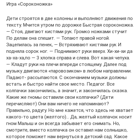
Игра «Сороконожка»
Дети строятся в две колонны и выполняют движения по
тексту. Мчится утром по дорожке Быстрая сороконожка.
— Стоя, двигают кистями рук. Громко ножками стучит
По делам она спешит. — Топают правой ногой.
Зацепилась за пенек, — Встряхивают кистями рук И
подняла сорок ног. — Поднимают руки вверх. Хи-хи-хи да
ха-ха-ха,по — 3 хлопка справа и слева. Вот какая чепуха.
— Кладут руки на плечи впереди стоящему. Далее под
музыку двигаются «паровозиком» в любом направлении.
Падают- рассыпаются. С окончанием музыки должны
встать и быстро найти свое место. Педагог. Все
колпачки закончились, а значит, и закончилась сказка.
Какие же гномы оставили свои колпачки? (Дети
перечисляют) Они вам ничего не напоминают?
Правильно, радугу. Но мне кажется, что здесь не хватает
какого-то цвета (желтого)… Да, желтый колпачок носит
гном Малыш и он всегда забывает его снимать. Но,
смотрите, вместо колпачка он оставил нам солнышко,
которое поможет нам вернуться в детский сад. Какое