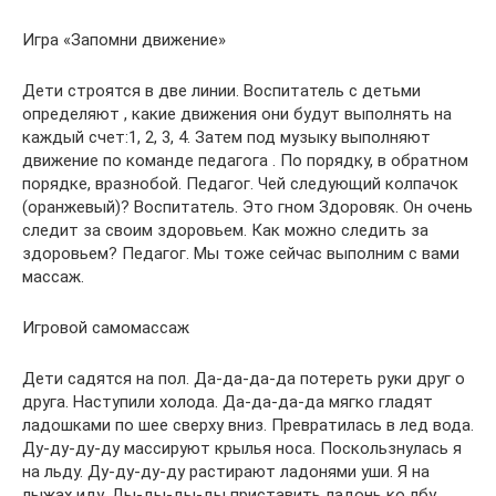
Игра «Запомни движение»
Дети строятся в две линии. Воспитатель с детьми
определяют , какие движения они будут выполнять на
каждый счет:1, 2, 3, 4. Затем под музыку выполняют
движение по команде педагога . По порядку, в обратном
порядке, вразнобой. Педагог. Чей следующий колпачок
(оранжевый)? Воспитатель. Это гном Здоровяк. Он очень
следит за своим здоровьем. Как можно следить за
здоровьем? Педагог. Мы тоже сейчас выполним с вами
массаж.
Игровой самомассаж
Дети садятся на пол. Да-да-да-да потереть руки друг о
друга. Наступили холода. Да-да-да-да мягко гладят
ладошками по шее сверху вниз. Превратилась в лед вода.
Ду-ду-ду-ду массируют крылья носа. Поскользнулась я
на льду. Ду-ду-ду-ду растирают ладонями уши. Я на
лыжах иду. Ды-ды-ды-ды приставить ладонь ко лбу