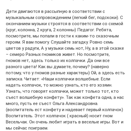
Дети двигаются в рассыпную в соответствии с
музыкальным сопровождением (легкий бег, подскоки). С
окончанием музыки строятся в соответствии со схемой
(круг, колонна, 2 круга, 2 колонны) Педагог. Ребята,
посмотрите, мы попали в гости к каким-то сказочным
героям. Я вам помогу. Слушайте загадку. Ровно семь
цветов у радуги, А у музыки семь нот, Ну, а в этой сказке
– семеро Разных гномиков живет. Но посмотрите,
гномов нет, здесь только их колпачки. Да они все
разного цвета! Как вы думаете, почему? (наверно
потому, что у гномов разные характеры) Ой, а здесь есть
записка. Читает: «Наши колпачки волшебные. Если
надеть колпачок, то можно узнать, кто его хозяин.
Узнать, что говорят колпачки, может только тот, кто
съест волшебную конфету». Так как конфета одна, а нас
много, пусть ее съест Ольга Александровна.
(воспитатель ест конфету и надевает первый колпачок)
Воспитатель. Этот колпачок ( красный) носит гном
Весельчак. Он очень любит играть в веселые игры. Вот и
мы сейчас поиграем.