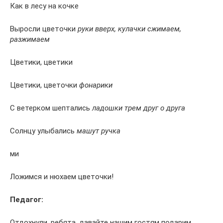
Как в лесу на кочке
Выросли цветочки
руки вверх, кулачки сжимаем,
разжимаем
Цветики, цветики
Цветики, цветочки
фонарики
С ветерком шептались
ладошки трем друг о друга
Солнцу улыбались
машут ручка
ми
Ложимся и нюхаем цветочки!
Педагог:
Отдохнули, ребята, давайте нашим гостям подарим