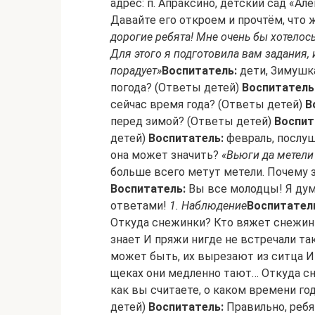
адрес: п. Апраксино, детский сад «Ал
Давайте его откроем и прочтём, что 
дорогие ребята! Мне очень бы хотелось
Для этого я подготовила вам задания, 
порадует»
Воспитатель:
дети, Зимушка
погода? (Ответы детей)
Воспитатель
сейчас время года? (Ответы детей)
В
перед зимой? (Ответы детей)
Воспит
детей)
Воспитатель:
февраль, послуш
она может значить?
«Вьюги да метели
больше всего метут метели. Почему 
Воспитатель:
Вы все молодцы! Я ду
ответами!
1. Наблюдение
Воспитател
Откуда снежинки? Кто вяжет снежинк
знает И пряжи нигде не встречали так
может быть, их вырезают из ситца И
щеках они медленно тают… Откуда с
как вы считаете, о каком времени го
детей)
Воспитатель:
Правильно, ребя