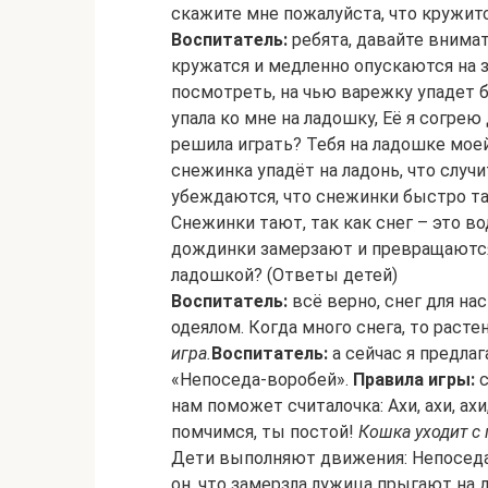
скажите мне пожалуйста, что кружитс
Воспитатель:
ребята, давайте внима
кружатся и медленно опускаются на 
посмотреть, на чью варежку упадет
упала ко мне на ладошку, Её я согре
решила играть? Тебя на ладошке мое
снежинка упадёт на ладонь, что случи
убеждаются, что снежинки быстро та
Снежинки тают, так как снег – это во
дождинки замерзают и превращаются 
ладошкой? (Ответы детей)
Воспитатель:
всё верно, снег для на
одеялом. Когда много снега, то расте
игра.
Воспитатель:
а сейчас я предла
«Непоседа-воробей».
Правила игры:
с
нам поможет считалочка: Ахи, ахи, ах
помчимся, ты постой!
Кошка уходит с 
Дети выполняют движения: Непоседа
он, что замерзла лужица прыгают на 