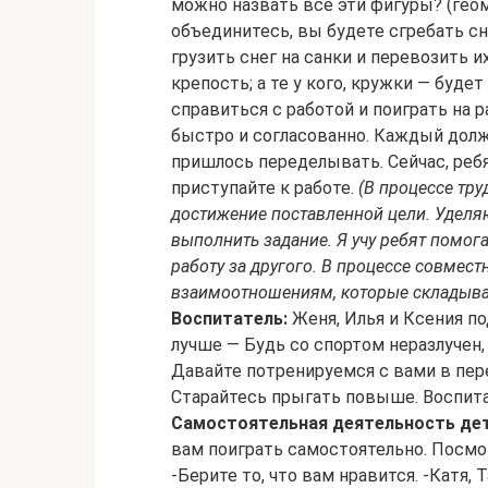
можно назвать все эти фигуры? (геом
объединитесь, вы будете сгребать сн
грузить снег на санки и перевозить и
крепость; а те у кого, кружки — буде
справиться с работой и поиграть на 
быстро и согласованно. Каждый долж
пришлось переделывать. Сейчас, реб
приступайте к работе.
(В процессе тру
достижение поставленной цели. Уделя
выполнить задание. Я учу ребят помога
работу за другого. В процессе совмес
взаимоотношениям, которые складыва
Воспитатель:
Женя, Илья и Ксения по
лучше — Будь со спортом неразлучен,
Давайте потренируемся с вами в пере
Старайтесь прыгать повыше. Воспита
Самостоятельная деятельность дет
вам поиграть самостоятельно. Посмот
-Берите то, что вам нравится. -Катя,