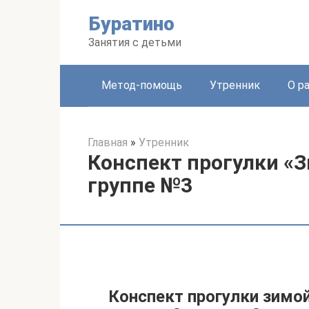
Перейти
Буратино
к
контенту
Занятия с детьми
Метод-помощь
Утренник
О р
Главная
»
Утренник
Конспект прогулки «
группе №3
Конспект прогулки зимой