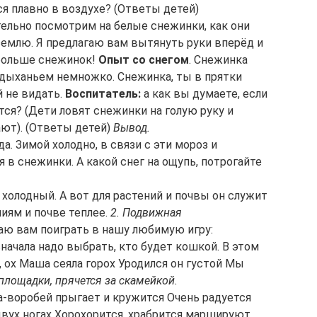
я плавно в воздухе? (Ответы детей)
тельно посмотрим на белые снежинки, как они
землю. Я предлагаю вам вытянуть руки вперёд и
 больше снежинок!
Опыт со снегом
. Снежинка
ю дыханьем немножко. Снежинка, ты в прятки
й не видать.
Воспитатель:
а как вы думаете, если
тся? (Дети ловят снежинки на голую руку и
ют). (Ответы детей)
Вывод.
да. Зимой холодно, в связи с эти мороз и
в снежинки. А какой снег на ощупь, потрогайте
с холодный. А вот для растений и почвы он служит
ниям и почве теплее.
2. Подвижная
гаю вам поиграть в нашу любимую игру:
начала надо выбрать, кто будет кошкой. В этом
и, ох Маша сеяла горох Уродился он густой Мы
площадки, прячется за скамейкой.
-воробей прыгает и кружится Очень радуется
двух ногах Хорохорится, храбрится маршируют