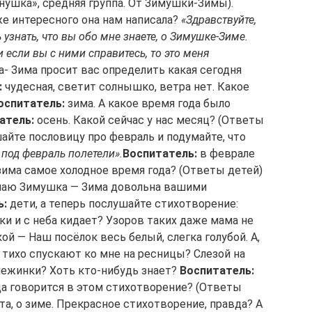
енушка», средняя группа. От Зимушки-Зимы).
же интересного она нам написала?
«Здравствуйте,
 узнать, что вы обо мне знаете, о Зимушке-Зиме.
и если вы с ними справитесь, то это меня
- Зима просит вас определить какая сегодня
:
чудесная, светит солнышко, ветра нет. Какое
оспитатель:
зима. А какое время года было
атель:
осень. Какой сейчас у нас месяц? (Ответы
айте пословицу про февраль и подумайте, что
 под февраль полетели».
Воспитатель:
в феврале
зима самое холодное время года? (Ответы детей)
маю Зимушка — Зима довольна вашими
ь:
дети, а теперь послушайте стихотворение:
и и с неба кидает? Узоров таких даже мама не
ой — Наш посёлок весь белый, слегка голубой. А,
 тихо спускают ко мне на ресницы? Слезой на
нежинки? Хоть кто-нибудь знает?
Воспитатель:
да говорится в этом стихотворение? (Ответы
та, о зиме. Прекрасное стихотворение, правда? А