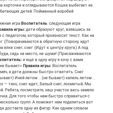
 на корточки и оглядываются Кошка выбегает из
 убегающих детей. Пойманный воробей
жная игра.
Воспитатель
: следующая игра
равила игры:
дети образуют круг, взявшись за
е с педагогом, который произносит текст. Как на
снег. (Поворачиваются в обратную сторону, идут
а ёлке снег, снег. (Идут к центру круга.) А под
буди, сядь на место, не шуми! (Присаживаются
спитатель:
и ещё в одну игру я хочу с вами
 не бывает»
Правила игры:
Воспитатель
мяч, а дети должны быстро ответить. Снег
бывает) Иней летом … (не бывает) капель летом …
о — тихо, снег идет, Белый снег, лохматый, Мы
ой. Ребята, посмотрите, наш участок весь замело
чка. Для того чтобы нам быстро справиться с
несколько групп. А поможет нам поделиться вот
и достаете одну из фигур. Как одним словом