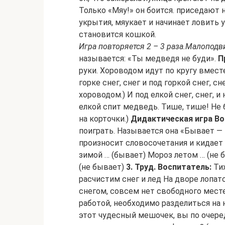
Только «Мяу!» он боится. приседают
укрытия, мяукает и начинает ловить
становится кошкой.
Игра повторяется 2 – 3 раза.
Малоподви
называется: «Ты медведя не буди».
П
руки. Хороводом идут по кругу вмест
горке снег, снег и под горкой снег, 
хороводом.) И под елкой снег, снег, и н
елкой спит медведь. Тише, тише! Не 
на корточки.)
Дидактическая игра
Во
поиграть. Называется она «Бывает —
произносит словосочетания и кидает 
зимой … (бывает) Мороз летом … (не 
(не бывает)
3. Труд.
Воспитатель:
Тих
расчистим снег и лед На дворе лопат
снегом, совсем нет свободного месте
работой, необходимо разделиться на 
этот чудесный мешочек, вы по очеред