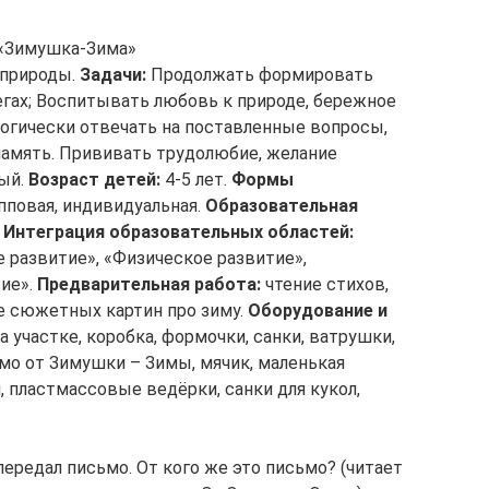
т «Зимушка-Зима»
 природы.
Задачи:
Продолжать формировать
егах; Воспитывать любовь к природе, бережное
логически отвечать на поставленные вопросы,
память. Прививать трудолюбие, желание
ый.
Возраст детей:
4-5 лет.
Формы
пповая, индивидуальная.
Образовательная
»
Интеграция образовательных областей:
 развитие», «Физическое развитие»,
ие».
Предварительная работа:
чтение стихов,
е сюжетных картин про зиму.
Оборудование и
а участке, коробка, формочки, санки, ватрушки,
ьмо от Зимушки – Зимы, мячик, маленькая
, пластмассовые ведёрки, санки для кукол,
передал письмо. От кого же это письмо? (читает