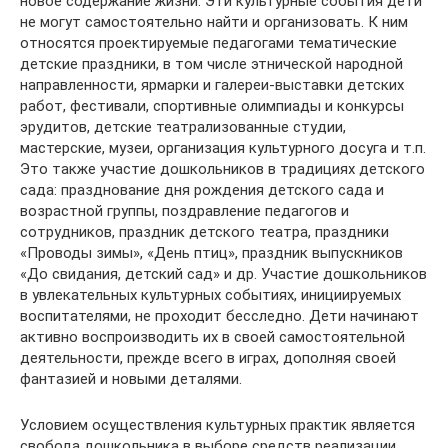
новое содержание жизни. Эти культурные события дети
не могут самостоятельно найти и организовать. К ним
относятся проектируемые педагогами тематические
детские праздники, в том числе этнической народной
направленности, ярмарки и галереи-выставки детских
работ, фестивали, спортивные олимпиады и конкурсы
эрудитов, детские театрализованные студии,
мастерские, музеи, организация культурного досуга и т.п.
Это также участие дошкольников в традициях детского
сада: празднование дня рождения детского сада и
возрастной группы, поздравление педагогов и
сотрудников, праздник детского театра, праздники
«Проводы зимы», «День птиц», праздник выпускников
«До свидания, детский сад» и др. Участие дошкольников
в увлекательных культурных событиях, инициируемых
воспитателями, не проходит бесследно. Дети начинают
активно воспроизводить их в своей самостоятельной
деятельности, прежде всего в играх, дополняя своей
фантазией и новыми деталями.
Условием осуществления культурных практик является
свобода дошкольника в выборе средств реализации