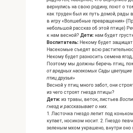
вернулись на свою родину, поют о то
как труден был их путь домой, рады 
в игру «Волшебные превращения» (П
небольшой рассказ об этой птице) Ре
к нам весной?
Дети:
нам будет грустн
Воспитатель:
Некому будет защищать
Насекомые съедят всю растительнос
Некому будет разносить семена ягод,
Поэтому мы должны беречь птиц, по
от вредных насекомых Сады цветущие н
птиц друзья»
Весной у птиц много забот, они строя
из чего строят гнезда птицы?
Дети:
из травы, веток, листьев
Воспи
гнезд и рассказывает о них.
1. Ласточка гнездо лепит под конько
купает, носиком носит. 2. Гнездо пев
зеленым мхом украшено, внутри оно к