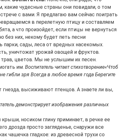
м, какие чудесные страны они повидали, о том
встрече с вами. Я предлагаю вам сейчас поиграть
ревращаемся в перелетную птицу и составляем
бята, а что произойдет, если птицы не вернуться
о без них, некому будет петь песни
 парки, сады, леса от вредных насекомых.
ть, уничтожат урожай овощей и фруктов.
 трав, цветов. Мы не услышим их песен.
могать им.
Воспитатель читает стихотворение
«Чтоб
е гибли зря Всегда в любое время года Берегите
т гнезда, высиживают птенцов. А знаете ли вы,
татель демонстрирует изображения различных
м крыши, носиком глину приминает, в речке ее
чего дрозда просто загляденье, снаружи все
ак чашечка гладкое: из древесной трухи со