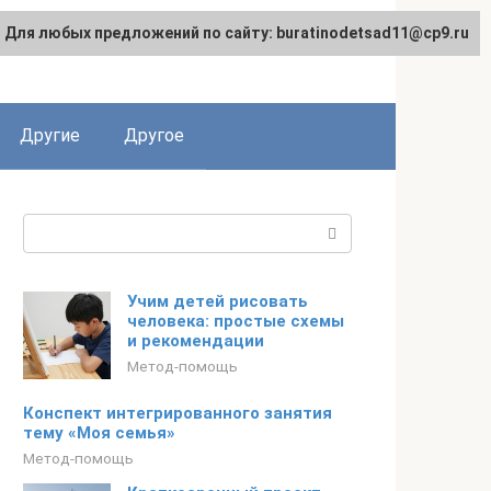
Для любых предложений по сайту: buratinodetsad11@cp9.ru
Другие
Другое
Поиск:
Учим детей рисовать
человека: простые схемы
и рекомендации
Метод-помощь
Конспект интегрированного занятия
тему «Моя семья»
Метод-помощь