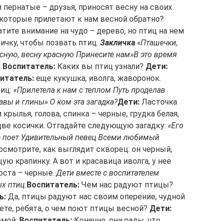
пернатые – друзья, приносят весну на своих
, которые прилетают к нам весной обратно?
тите внимание на чудо – дерево, но птиц на нем
личку, чтобы позвать птиц.
Закличка
«Пташечки,
сную, весну красную Принесите нам»
В это время
.
Воспитатель:
Каких вы птиц узнали?
Дети:
итатель:
еще кукушка, иволга, жаворонок.
тиц:
«Прилетела к нам с теплом Путь проделав
вы и глины» О ком эта загадка?
Дети:
Ласточка
крылья, голова, спинка – черные, грудка белая,
две косички. Отгадайте следующую загадку:
«Его
ие поет Удивительный певец Всеми любимый
смотрите, как выглядит скворец: он черный,
ю крапинку. А вот и красавица иволга, у нее
оста – черные.
Дети вместе с воспитателем
х птиц.
Воспитатель:
Чем нас радуют птицы?
ь:
Да, птицы радуют нас своим оперение, чудной
ете, ребята, о чем поют птицы весной?
Дети:
омой.
Воспитатель:
Конечно, они рады, что