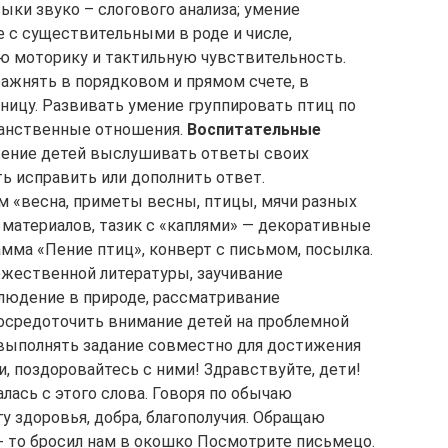
ыки звуко – слогового анализа; умение
 с существительными в роде и числе,
ю моторику и тактильную чувствительность.
ажнять в порядковом и прямом счете, в
ницу. Развивать умение группировать птиц по
ранственные отношения.
Воспитательные
ение детей выслушивать ответы своих
ь исправить или дополнить ответ.
 «весна, приметы весны, птицы, мячи разных
 материалов, тазик с «каплями» — декоративные
мма «Пение птиц», конверт с письмом, посылка.
ожественной литературы, заучивание
блюдение в природе, рассматривание
осредоточить внимание детей на проблемной
 выполнять задание совместно для достижения
ти, поздоровайтесь с ними! Здравствуйте, дети!
алась с этого слова. Говоря по обычаю
у здоровья, добра, благополучия. Обращаю
- то бросил нам в окошко Посмотрите письмецо.