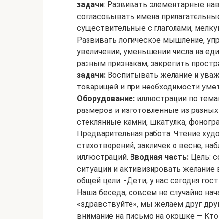
задачи
: Развивать элементарные нав
согласовывать имена прилагательные
существительные с глаголами, мелку
Развивать логическое мышление, упр
увеличении, уменьшении числа на еди
разным признакам, закрепить прост
задачи:
Воспитывать желание и уваж
товарищей и при необходимости умет
Оборудование:
иллюстрации по темам
размеров и изготовленные из разных
стеклянные камни, шкатулка, фоногра
Предварительная работа: Чтение худ
стихотворений, закличек о весне, на
иллюстраций.
Вводная часть:
Цель: с
ситуации и активизировать желание
общей цели. -Дети, у нас сегодня гос
Наша беседа, совсем не случайно нач
«здравствуйте», мы желаем друг друг
внимание на письмо на окошке — Кто