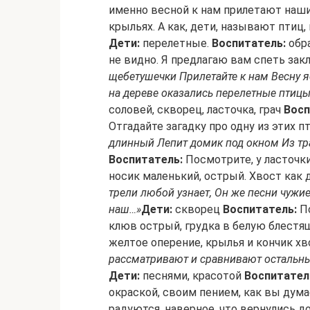
именно весной к нам прилетают наши 
крыльях. А как, дети, называют птиц
Дети:
перелетные.
Воспитатель:
обра
не видно. Я предлагаю вам спеть зак
щебетушечки Прилетайте к нам Весну я
на дереве оказались перелетные птицы
соловей, скворец, ласточка, грач
Восп
Отгадайте загадку про одну из этих п
длинный Лепит домик под окном Из тра
Воспитатель:
Посмотрите, у ласточки 
носик маленький, острый. Хвост как 
трели любой узнает, Он же песни чуж
наш…»
Дети:
скворец
Воспитатель:
По
клюв острый, грудка в белую блестящу
желтое оперение, крылья и кончик хв
рассматривают и сравнивают остальны
Дети:
песнями, красотой
Воспитател
окраской, своим пением, как вы дума
радуются, наверное, что вернулись д