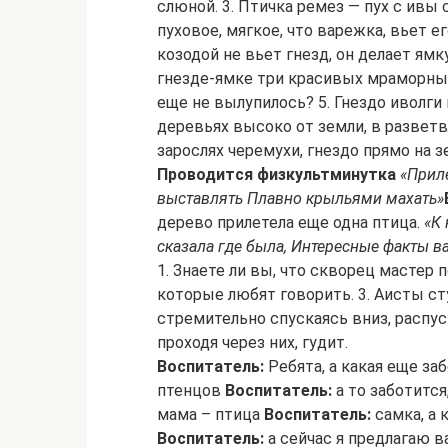
слюной. 3. Птичка ремез — пух с ивы 
пуховое, мягкое, что варежка, вьет ег
козодой не вьет гнезд, он делает ям
гнезде-ямке три красивых мраморных
еще не вылупилось? 5. Гнездо иволги 
деревьях высоко от земли, в разветв
зарослях черемухи, гнездо прямо на з
Проводится физкультминутка
«Прил
выставлять Плавно крыльями махать»
дерево прилетела еще одна птица.
«К
сказала где была, Интересные факты в
1. Знаете ли вы, что скворец мастер 
которые любят говорить. 3. Аисты ст
стремительно спускаясь вниз, распуск
проходя через них, гудит.
Воспитатель:
Ребята, а какая еще за
птенцов
Воспитатель:
а то заботитс
мама – птица
Воспитатель:
самка, а 
Воспитатель:
а сейчас я предлагаю 