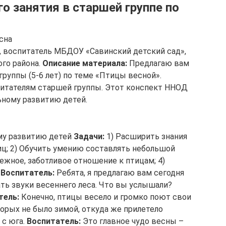
о занятия в старшей группе по
сна
воспитатель МБДОУ «Савинский детский сад»,
ого района.
Описание материала:
Предлагаю вам
группы (5-6 лет) по теме «Птицы весной».
питателям старшей группы. Этот конспект ННОД
ьному развитию детей.
му развитию детей
Задачи:
1) Расширить знания
ц; 2) Обучить умению составлять небольшой
режное, заботливое отношение к птицам; 4)
Воспитатель:
Ребята, я предлагаю вам сегодня
ать звуки весеннего леса. Что вы услышали?
тель:
Конечно, птицы весело и громко поют свои
торых не было зимой, откуда же прилетело
 с юга.
Воспитатель:
Это главное чудо весны –