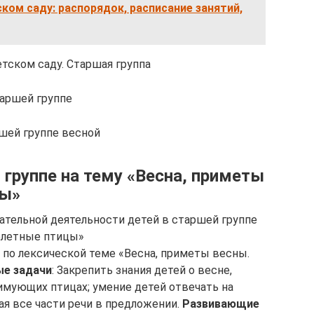
ком саду: распорядок, расписание занятий,
тском саду. Старшая группа
таршей группе
шей группе весной
группе на тему «Весна, приметы
цы»
тельной деятельности детей в старшей группе
релетные птицы»
а по лексической теме «Весна, приметы весны.
ые задачи
: Закрепить знания детей о весне,
зимующих птицах; умение детей отвечать на
я все части речи в предложении.
Развивающие