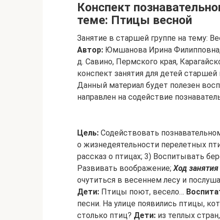
Конспект познавательног
теме: Птицы весной
Занятие в старшей группе на тему: Ве
Автор:
Юмшанова Ирина Филипповна, 
д. Савино, Пермского края, Карагайск
конспект занятия для детей старшей 
Данный материал будет полезен вос
направлен на содействие познавател
Цель:
Содействовать познавательно
о жизнедеятельности перелетных пти
рассказ о птицах; 3) Воспитывать бе
Развивать воображение;
Ход занятия
очутиться в весеннем лесу и послуш
Дети:
Птицы поют, весело…
Воспита
песни. На улице появились птицы, ко
столько птиц?
Дети:
из теплых стран,