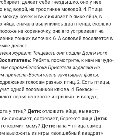
собирает, делает себе гнездышко, оно у нее
о над водой, на тростинке молодой. 4. Птица
ку между кочек и высиживает в ямке яйца, в
 яйца, сначала вылупились два птенца, сколько
похоже на корзиночку, она его устраивает на
лении тонких веточек. 6. А соловей поселяется в
емле делает.
етели журавли Танцевать они пошли Долги ноги
Воспитатель:
Ребята, посмотрите, к нам на чудо-
 нам сорока-белобока Прилетела издалека Не
ам принесла»
Воспитатель зачитывает факты:
подражания голосам разных птиц. 2. Есть птицы,
учат одной половинкой клюва. 4. Бекасы –
ают перья на хвосте и крыльях, и воздух,
бота у птиц?
Дети:
отложить яйца, вывести
я, высиживает, согревает, бережет яйца
Дети:
кто кормит маму?
Дети:
папа – птица самец
вам выложить из игры «волшебный квадрат»