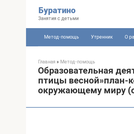
Перейти
Буратино
к
контенту
Занятия с детьми
Метод-помощь
Утренник
О р
Главная
»
Метод-помощь
Образовательная дея
птицы весной»план-к
окружающему миру (с