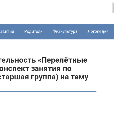
азвитии
Родители
Физкультура
Логопедия
тельность «Перелётные
онспект занятия по
таршая группа) на тему