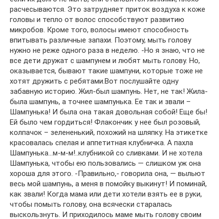
расчесываются. Это затрудняет приток воздуха к коже
головы и тепло от волос способствуют развитию
микробов. Кроме того, волосы имеют способность
впитывать различные запахи. Поэтому, мыть голову
нужно не реже одного раза в неделю. -Но я знаю, что не
все дети дружат с шампунем и любят мыть голову. Но,
оказывается, бывают такие шампуни, которые тоже не
хотят дружить с ребятами.Вот послушайте одну
забавную историю. Жил-был шампунь. Нет, не так! Жила-
была шампунь, а точнее шампунька. Ее так и звали –
Шампунька! И была она такая довольная собой! Еще бы!
Ей было чем гордиться! Флакончик у нее был розовый,
колпачок – зелененький, похожий на шляпку. На этикетке
красовалась спелая и аппетитная клубничка. А пахла
Шампунька…м-м-м!..клубникой со сливками. И не хотела
Шампунька, чтобы ею пользовались — слишком уж она
хороша для этого. -Правильно,- говорила она, — выльют
весь мой шампунь, а меня в помойку выкинут! И поминай,
как звали! Когда мама или дети хотели взять ее в руки,
чтобы помыть голову, она всячески старалась
выскользнуть. И приходилось маме мыть голову своим