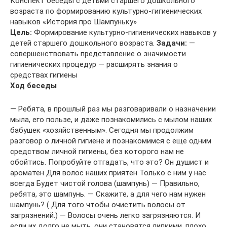
Конспект беседы с детьми старшего дошкольного
возраста по формированию культурно-гигиенических
навыков «История про Шампуньку»
Цель:
Формирование культурно-гигиенических навыков у
детей старшего дошкольного возраста.
Задачи:
—
совершенствовать представление о значимости
гигиенических процедур — расширять знания о
средствах гигиены
Ход беседы
— Ребята, в прошлый раз мы разговаривали о назначении
мыла, его пользе, и даже познакомились с мылом наших
бабушек «хозяйственным». Сегодня мы продолжим
разговор о личной гигиене и познакомимся с еще одним
средством личной гигиены, без которого нам не
обойтись. Попробуйте отгадать, что это? Он душист и
ароматен Для волос наших приятен Только с ним у нас
всегда Будет чистой голова (шампунь) — Правильно,
ребята, это шампунь. — Скажите, а для чего нам нужен
шампунь? ( Для того чтобы очистить волосы от
загрязнений.) — Волосы очень легко загрязняются. И
если их долго не мыть, они становятся липкими, плохо