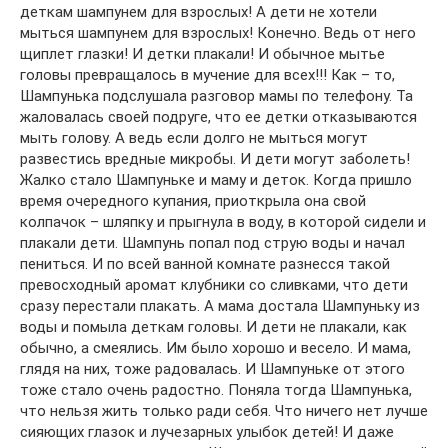
деткам шампунем для взрослых! А дети не хотели
мыться шампунем для взрослых! Конечно. Ведь от него
щиплет глазки! И детки плакали! И обычное мытье
головы превращалось в мучение для всех!!! Как – то,
Шампунька подслушала разговор мамы по телефону. Та
жаловалась своей подруге, что ее детки отказываются
мыть голову. А ведь если долго не мыться могут
развестись вредные микробы. И дети могут заболеть!
Жалко стало Шампуньке и маму и деток. Когда пришло
время очередного купания, приоткрыла она свой
колпачок – шляпку и прыгнула в воду, в которой сидели и
плакали дети. Шампунь попал под струю воды и начал
пениться. И по всей ванной комнате разнесся такой
превосходный аромат клубники со сливками, что дети
сразу перестали плакать. А мама достала Шампуньку из
воды и помыла деткам головы. И дети не плакали, как
обычно, а смеялись. Им было хорошо и весело. И мама,
глядя на них, тоже радовалась. И Шампуньке от этого
тоже стало очень радостно. Поняла тогда Шампунька,
что нельзя жить только ради себя. Что ничего нет лучше
сияющих глазок и лучезарных улыбок детей! И даже