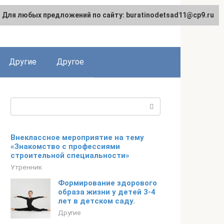
Для любых предложений по сайту: buratinodetsad11@cp9.ru
Другие
Другое
Поиск:
Внеклассное мероприятие на тему
«Знакомство с профессиями
строительной специальности»
Утренник
Формирование здорового
образа жизни у детей 3-4
лет в детском саду.
Другие