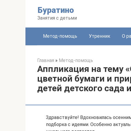
Перейти
Буратино
к
контенту
Занятия с детьми
Метод-помощь
Утренник
О р
Главная
»
Метод-помощь
Аппликация на тему «
цветной бумаги и пр
детей детского сада
Здравствуйте! Вдохновилась осенним
подборка с идеями. Особенно актуаль