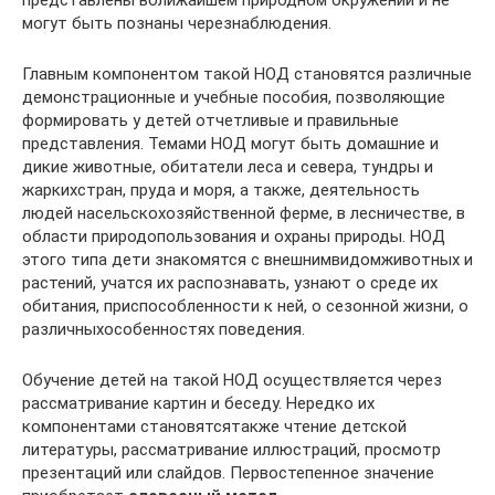
представлены вближайшем природном окружении и не
могут быть познаны черезнаблюдения.
Главным компонентом такой НОД становятся различные
демонстрационные и учебные пособия, позволяющие
формировать у детей отчетливые и правильные
представления. Темами НОД могут быть домашние и
дикие животные, обитатели леса и севера, тундры и
жаркихстран, пруда и моря, а также, деятельность
людей насельскохозяйственной ферме, в лесничестве, в
области природопользования и охраны природы. НОД
этого типа дети знакомятся с внешнимвидомживотных и
растений, учатся их распознавать, узнают о среде их
обитания, приспособленности к ней, о сезонной жизни, о
различныхособенностях поведения.
Обучение детей на такой НОД осуществляется через
рассматривание картин и беседу. Нередко их
компонентами становятсятакже чтение детской
литературы, рассматривание иллюстраций, просмотр
презентаций или слайдов. Первостепенное значение