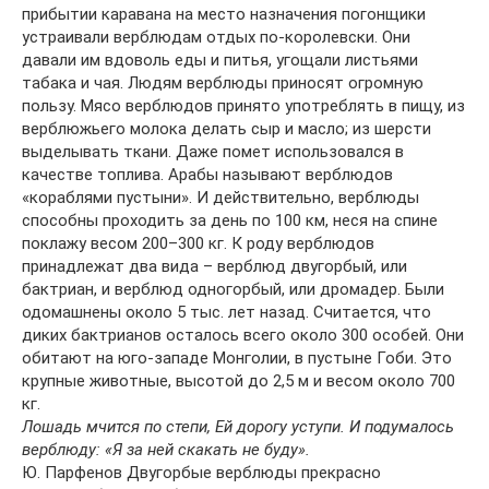
прибытии каравана на место назначения погонщики
устраивали верблюдам отдых по-королевски. Они
давали им вдоволь еды и питья, угощали листьями
табака и чая. Людям верблюды приносят огромную
пользу. Мясо верблюдов принято употреблять в пищу, из
верблюжьего молока делать сыр и масло; из шерсти
выделывать ткани. Даже помет использовался в
качестве топлива. Арабы называют верблюдов
«кораблями пустыни». И действительно, верблюды
способны проходить за день по 100 км, неся на спине
поклажу весом 200–300 кг. К роду верблюдов
принадлежат два вида – верблюд двугорбый, или
бактриан, и верблюд одногорбый, или дромадер. Были
одомашнены около 5 тыс. лет назад. Считается, что
диких бактрианов осталось всего около 300 особей. Они
обитают на юго-западе Монголии, в пустыне Гоби. Это
крупные животные, высотой до 2,5 м и весом около 700
кг.
Лошадь мчится по степи, Ей дорогу уступи. И подумалось
верблюду: «Я за ней скакать не буду».
Ю. Парфенов Двугорбые верблюды прекрасно