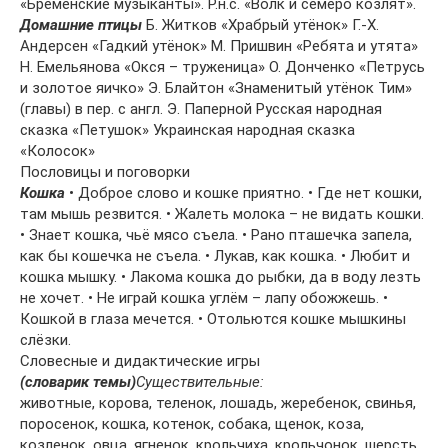
«Бременские музыканты». Р.н.с. «Волк и семеро козлят».
Домашние птицы
Б. Житков «Храбрый утёнок» Г.-Х.
Андерсен «Гадкий утёнок» М. Пришвин «Ребята и утята»
Н. Емельянова «Окся – труженица» О. Донченко «Петрусь
и золотое яичко» Э. Блайтон «Знаменитый утёнок Тим»
(главы) в пер. с англ. Э. Паперной Русская народная
сказка «Петушок» Украинская народная сказка
«Колосок»
Пословицы и поговорки
Кошка
• Доброе слово и кошке приятно. • Где нет кошки,
там мышь резвится. • Жалеть молока – не видать кошки.
• Знает кошка, чьё мясо съела. • Рано пташечка запела,
как бы кошечка не съела. • Лукав, как кошка. • Любит и
кошка мышку. • Лакома кошка до рыбки, да в воду лезть
не хочет. • Не играй кошка углём – лапу обожжешь. •
Кошкой в глаза мечется. • Отольются кошке мышкины
слёзки.
Словесные и дидактические игры
(словарик темы)
Существительные:
животные, корова, теленок, лошадь, жеребенок, свинья,
поросенок, кошка, котенок, собака, щенок, коза,
козленок, овца, ягненок, крольчиха, крольчонок, шерсть,