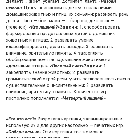
делает) … (воет, убегает, догоняет, лает).
«Назови
семью»
Цель:
познакомить детей с названиями
домашних животных и птиц, их семьями; развивать речь
детей. Папа — бык, мама — … (корова, детеныш — …
(теленок).
«Кто лишний?»
Задачи:
1. способствовать
формированию представлений детей о домашних
животных и птицах; 2. развивать умение
классифицировать, делать выводы; 3. развивать
внимание, зрительную память; 4. закреплять
обобщающие понятия «домашние животные» и
«домашние птицы».
«Веселый счет»
Задачи:
1.
закреплять знание животных; 2. развивать
грамматический строй речи, учить согласовывать имена
существительные с числительными; 3. развивать
внимание, зрительную память. Количество игр
постоянно пополняется.
«Четвертый лишний»
«Кто что ест?»
Разрезала картинки, заламинировала и
использую их и для других настольно — печатных игр.
«Собери семью»
Эти картинки так же можно