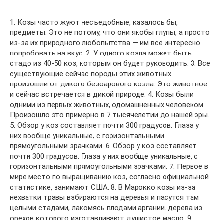
1. Козы часто жуют несъедобные, казалось бы,
предметы. Это не потому, что они якобы глупы, а просто
из-за их природного любопытства — им всё интересно
попробовать на вкус. 2. У одного козла может быть
стадо из 40-50 коз, которым он будет руководить. 3. Все
существующие сейчас породы этих животных
произошли от дикого безоарового козла. Это животное
и сейчас встречается в дикой природе. 4. Козы были
одними из первых животных, одомашненных человеком.
Произошло это примерно в 7 тысячелетии до нашей эры.
5. Обзор у коз составляет почти 300 градусов. Глаза у
них вообще уникальные, с горизонтальными
прямоугольными зрачками. 6. Обзор у коз составляет
почти 300 градусов. Глаза у них вообще уникальные, с
горизонтальными прямоугольными зрачками. 7. Первое в
мире место по выращиванию коз, согласно официальной
статистике, занимают США. 8. В Марокко козы из-за
нехватки травы взбираются на деревья и пасутся там
целыми стадами, лакомясь плодами аргании, дерева из
орехов которого изготавливают душистое масло. 9.