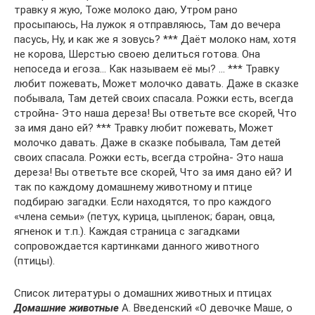
травку я жую, Тоже молоко даю, Утром рано
просыпаюсь, На лужок я отправляюсь, Там до вечера
пасусь, Ну, и как же я зовусь? *** Даёт молоко нам, хотя
не корова, Шерстью своею делиться готова. Она
непоседа и егоза… Как называем её мы? … *** Травку
любит пожевать, Может молочко давать. Даже в сказке
побывала, Там детей своих спасала. Рожки есть, всегда
стройна- Это наша дереза! Вы ответьте все скорей, Что
за имя дано ей? *** Травку любит пожевать, Может
молочко давать. Даже в сказке побывала, Там детей
своих спасала. Рожки есть, всегда стройна- Это наша
дереза! Вы ответьте все скорей, Что за имя дано ей? И
так по каждому домашнему животному и птице
подбираю загадки. Если находятся, то про каждого
«члена семьи» (петух, курица, цыпленок; баран, овца,
ягненок и т.п.). Каждая страница с загадками
сопровождается картинками данного животного
(птицы).
Список литературы о домашних животных и птицах
Домашние животные
А. Введенский «О девочке Маше, о