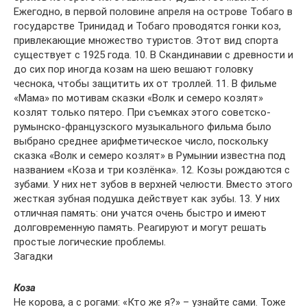
Ежегодно, в первой половине апреля на острове Тобаго в
государстве Тринидад и Тобаго проводятся гонки коз,
привлекающие множество туристов. Этот вид спорта
существует с 1925 года. 10. В Скандинавии с древности и
до сих пор иногда козам на шею вешают головку
чеснока, чтобы защитить их от троллей. 11. В фильме
«Мама» по мотивам сказки «Волк и семеро козлят»
козлят только пятеро. При съемках этого советско-
румынско-французского музыкального фильма было
выбрано среднее арифметическое число, поскольку
сказка «Волк и семеро козлят» в Румынии известна под
названием «Коза и три козлёнка». 12. Козы рождаются с
зубами. У них нет зубов в верхней челюсти. Вместо этого
жесткая зубная подушка действует как зубы. 13. У них
отличная память: они учатся очень быстро и имеют
долговременную память. Реагируют и могут решать
простые логические проблемы.
Загадки
Коза
Не корова, а с рогами: «Кто же я?» – узнайте сами. Тоже