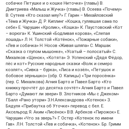
собачке Петушке и о кошке Ниточке» (главы) В.
Дмитриева «Малыш и Жучка» (главы) В. Осеева «Почему»
В. Сутеев «Кто сказал мяу?» Г. Гарин – Михайловский
«Тёма и Жучка» Д. Р. Киплинг «Кошка, гулявшая сама по
себе» Е. Чарушин «Кролик», «Кошка» К. Паустовский «Кот
– ворюга» К. Ушинский «Бодливая корова», «Слепая
лошадь» Л. Н. Толстой «Котёнок», «Пожарные собаки»,
«Лев и собачка» Н. Носов «Живая шляпа» С. Маршак
«Сказка о глупом мышонке», «Усатый – полосатый» С.
Михалков «Щенок», «Котята» Э. Успенский «Дядя Фёдор,
пёс и кот» Русские народные сказки «Волк и семеро
козлят», «Сивка – бурка», «Лиса и козёл», «Петушок и
бобовое зёрнышко» (обр. О. Капицы) «Три поросёнка»
(пер. С. Михалкова) Агния Барто и Павел Барто «Кто
книжку прочтёт до десятка сочтёт» Агния Барто и Павел
Барто «Думают ли звери» В. Злотников «Мы с Джеком»
Г.Балл «Рано уторм» З.Н.Александрова «Котенок» З.
Бядуля «Прибаутка об Уточке» перевод с бел. Е.
Аксельрод Я. Аким «Лисёнок» В.В. Арбеков «Пирожок» Е.
Чарушин «Что за зверь?» Г. Остер «Котенок по имени
Гав». Л.Н. Толстой «Лев и собачка», «Котенок». Бр. Гримм