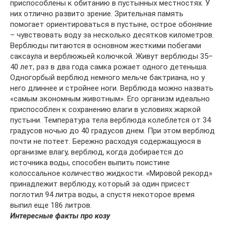
приспособлены к обитанию в пустынных местностях. У
них отлично развито зрение. Зрительная память
помогает ориентироваться в пустыне, острое обоняние
– чувствовать воду за несколько десятков километров.
Верблюды питаются в основном жесткими побегами
саксаула и верблюжьей колючкой. Живут верблюды 35–
40 лет, раз в два года самка рожает одного детеныша.
Одногорбый верблюд немного мельче бактриана, но у
него длиннее и стройнее ноги. Верблюда можно назвать
«самым экономным животным». Его организм идеально
приспособлен к сохранению влаги в условиях жаркой
пустыни. Температура тела верблюда колеблется от 34
градусов ночью до 40 градусов днем. При этом верблюд
почти не потеет. Бережно расходуя содержащуюся в
организме влагу, верблюд, когда добирается до
источника воды, способен выпить поистине
колоссальное количество жидкости. «Мировой рекорд»
принадлежит верблюду, который за один присест
поглотил 94 литра воды, а спустя некоторое время
выпил еще 186 литров.
Интересные факты про козу