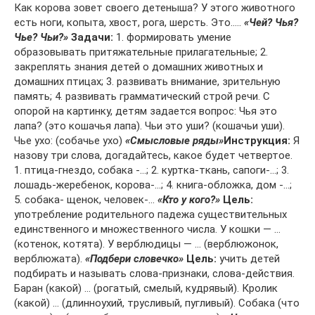
Как корова зовет своего детеныша? У этого животного
есть ноги, копыта, хвост, рога, шерсть. Это…..
«Чей? Чья?
Чье? Чьи?»
Задачи:
1. формировать умение
образовывать притяжательные прилагательные; 2.
закреплять знания детей о домашних животных и
домашних птицах; 3. развивать внимание, зрительную
память; 4. развивать грамматический строй речи. С
опорой на картинку, детям задается вопрос: Чья это
лапа? (это кошачья лапа). Чьи это уши? (кошачьи уши).
Чье ухо: (собачье ухо)
«Смысловые ряды»
Инструкция:
Я
назову три слова, догадайтесь, какое будет четвертое.
1. птица-гнездо, собака -…; 2. куртка-ткань, сапоги-…; 3.
лошадь-жеребенок, корова-…; 4. книга-обложка, дом -…;
5. собака- щенок, человек-…
«Кто у кого?»
Цель:
употребление родительного падежа существительных
единственного и множественного числа. У кошки — …
(котенок, котята). У верблюдицы — … (верблюжонок,
верблюжата).
«Подбери словечко»
Цель:
учить детей
подбирать и называть слова-признаки, слова-действия.
Баран (какой) … (рогатый, смелый, кудрявый). Кролик
(какой) … (длинноухий, трусливый, пугливый). Собака (что