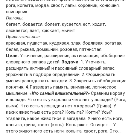
рога, копыта, морда, хвост, лапы, коровник, конюшня,
свинарник.
Глаголы:
бегает, бодается, болеет, кусается, ест, ходит,
ласкается, лает, хрюкает, мычит.
Прилагательные:
красивая, пушистая, кудрявая, злая, бодливая, рогатая,
белая, рыжая, домашний, розовая, пятнистая.
Цель:
Уточнение, расширение, активизация, обобщение
словарного запаса детей.
Задачи:
1. Уточнять,
расширять активный и пассивный словарный запас;
упражнять в подборе определений. 2. Формировать
умения разгадывать загадки. 3. Закрепить обобщающие
понятия. 4. Развивать память, внимание, логическое
мышление.
«Кто самый внимательный?»
Сравним корову
и лошадь. Что есть у коровы и чего нет у лошади? (Рога,
вымя). Что есть у лошади и нет у коровы? (Грива). У
каких животных есть рога? Копыта? Когти? Усы?
Угадайте, какое животное я загадала. У него есть ноги,
копыта, грива, хвост (конь). Конь ржет. Он ищет…. У
этого животного есть ноги, копыта, хвост, рога. Это….